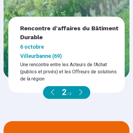
Rencontre d'affaires du Bâtiment
J
Durable
P
6 octobre
L’
se
offres
Villeurbanne (69)
r nos
Dé
Une rencontre entre les Acteurs de l’Achat
et
(publics et privés) et les Offreurs de solutions
 et
év
de la région
2
/
3