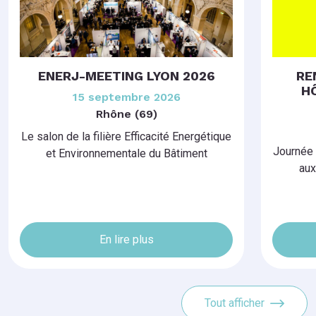
ENERJ-MEETING LYON 2026
RE
H
15 septembre 2026
Rhône (69)
Le salon de la filière Efficacité Energétique
Journée 
et Environnementale du Bâtiment
aux
En lire plus
Tout afficher