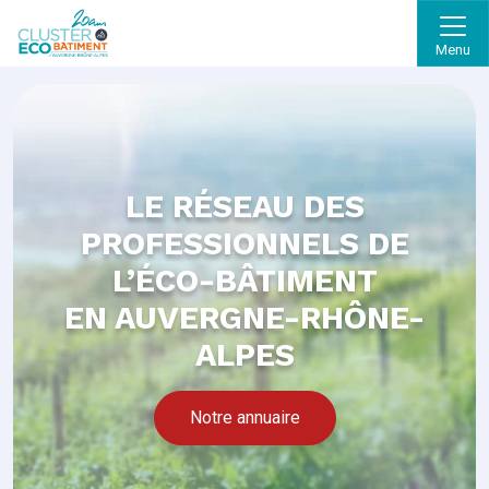
Menu
LE RÉSEAU DES
PROFESSIONNELS DE
L’ÉCO-BÂTIMENT
EN AUVERGNE-RHÔNE-
ALPES
Notre annuaire