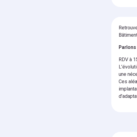
Retrouve
Bâtiment
Parlons
RDV à 15
L’évolut
une néce
Ces aléa
implanta
d’adapta