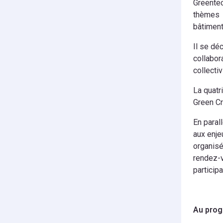
Greentec
thèmes d
bâtiment
Il se dé
collabor
collectiv
La quatr
Green Cr
En paral
aux enje
organisé
rendez-v
particip
Au pro