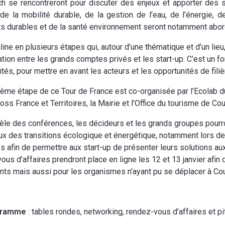
h se rencontreront pour discuter des enjeux et apporter des s
e la mobilité durable, de la gestion de l’eau, de l’énergie, 
s durables et de la santé environnement seront notamment abor
cline en plusieurs étapes qui, autour d’une thématique et d’un lieu
ation entre les grands comptes privés et les start-up. C’est un f
ités, pour mettre en avant les acteurs et les opportunités de filiè
ième étape de ce Tour de France est co-organisée par l’Ecolab
oss France et Territoires, la Mairie et l’Office du tourisme de Co
lèle des conférences, les décideurs et les grands groupes pourr
ux des transitions écologique et énergétique, notamment lors d
s afin de permettre aux start-up de présenter leurs solutions aux
ous d’affaires prendront place en ligne les 12 et 13 janvier afin
ants mais aussi pour les organismes n’ayant pu se déplacer à Co
gramme
: tables rondes, networking, rendez-vous d’affaires et pi