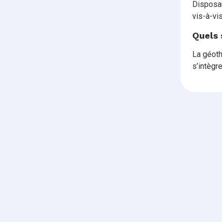
Disposan
vis-à-vi
Quels 
La géoth
s’intègr