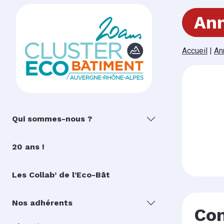
Ann
Accueil
|
An
Qui sommes-nous ?
20 ans !
Les Collab’ de l’Eco-Bât
Nos adhérents
Con