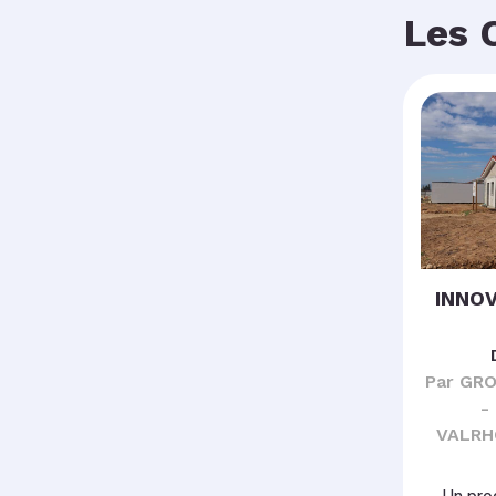
Les 
INNOV
Par GR
-
VALRH