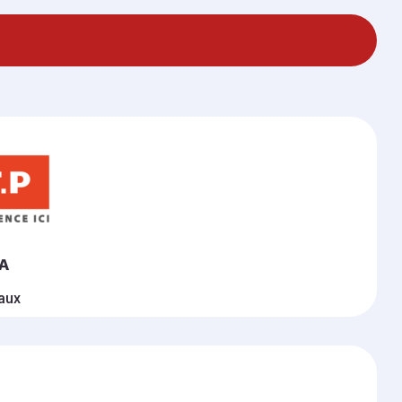
A
aux