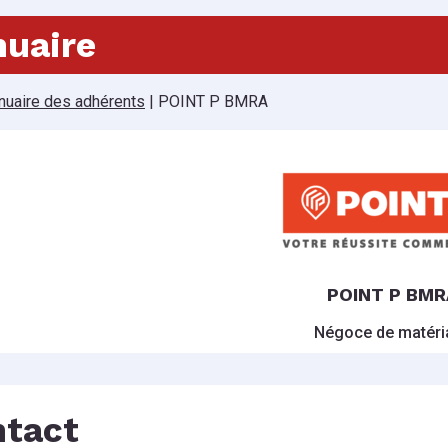
uaire
nuaire des adhérents
|
POINT P BMRA
POINT P BMR
Négoce de matéri
tact