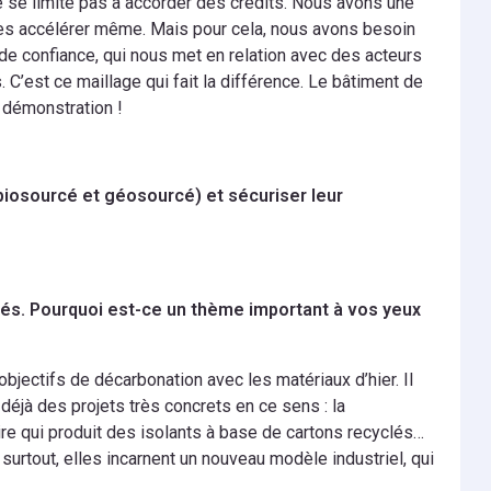
e se limite pas à accorder des crédits. Nous avons une
 les accélérer même. Mais pour cela, nous avons besoin
de confiance, qui nous met en relation avec des acteurs
 C’est ce maillage qui fait la différence. Le bâtiment de
e démonstration !
(biosourcé et géosourcé) et sécuriser leur
cés. Pourquoi est-ce un thème important à vos yeux
objectifs de décarbonation avec les matériaux d’hier. Il
 déjà des projets très concrets en ce sens : la
re qui produit des isolants à base de cartons recyclés…
Et surtout, elles incarnent un nouveau modèle industriel, qui