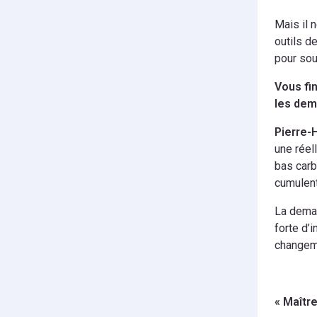
Mais il n
outils d
pour sou
Vous fi
les dem
Pierre-
une réel
bas carb
cumulent
La deman
forte d’
changeme
« Maître