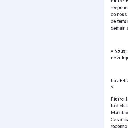
Pierre-
responsa
de nous 
de terra
demain s
« Nous, 
dévelo
La JEB 
?
Pierre-
faut cha
Manufact
Ces initi
redonne 