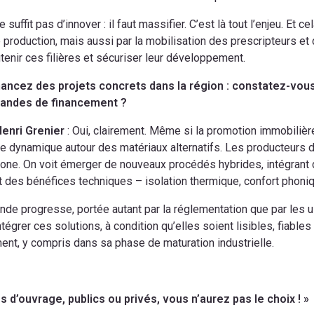
e suffit pas d’innover : il faut massifier. C’est là tout l’enjeu. E
e production, mais aussi par la mobilisation des prescripteurs et 
tenir ces filières et sécuriser leur développement.
nancez des projets concrets dans la région : constatez-vo
andes de financement ?
Henri Grenier
: Oui, clairement. Même si la promotion immobilièr
le dynamique autour des matériaux alternatifs. Les producteurs d
one. On voit émerger de nouveaux procédés hybrides, intégran
 des bénéfices techniques – isolation thermique, confort phoni
de progresse, portée autant par la réglementation que par les u
intégrer ces solutions, à condition qu’elles soient lisibles, fiabl
nt, y compris dans sa phase de maturation industrielle.
s d’ouvrage, publics ou privés, vous n’aurez pas le choix ! »