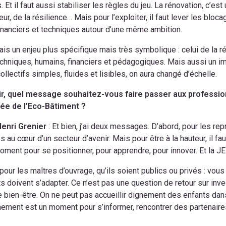
s. Et il faut aussi stabiliser les règles du jeu. La rénovation, c’es
eur, de la résilience… Mais pour l’exploiter, il faut lever les blo
financiers et techniques autour d’une même ambition.
rais un enjeu plus spécifique mais très symbolique : celui de la r
echniques, humains, financiers et pédagogiques. Mais aussi un i
ollectifs simples, fluides et lisibles, on aura changé d’échelle.
nir, quel message souhaitez-vous faire passer aux profession
née de l’Eco-Bâtiment ?
Henri Grenier
: Et bien, j’ai deux messages. D’abord, pour les re
s au cœur d’un secteur d’avenir. Mais pour être à la hauteur, il 
oment pour se positionner, pour apprendre, pour innover. Et la JE
 pour les maîtres d’ouvrage, qu’ils soient publics ou privés : vous
s doivent s’adapter. Ce n’est pas une question de retour sur inve
 bien-être. On ne peut pas accueillir dignement des enfants dans un
ement est un moment pour s’informer, rencontrer des partenaires