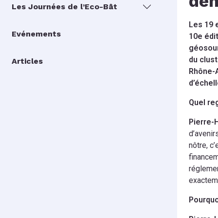
dém
Les Journées de l’Eco-Bât
Les 19 
Evénements
10e édit
géosour
du clus
Articles
Rhône-Al
d’échell
Quel reg
Pierre-
d’avenir
nôtre, c
financem
réglemen
exacteme
Pourquo