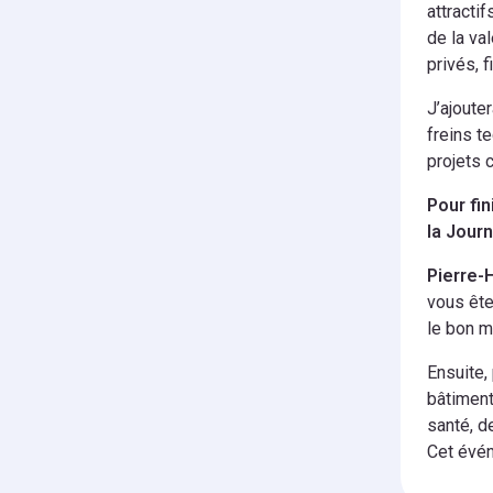
attractif
de la val
privés, 
J’ajoute
freins t
projets c
Pour fi
la Jour
Pierre-
vous ête
le bon m
Ensuite,
bâtiment
santé, de
Cet évén