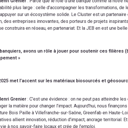
Henri Grenier
: Parce que le rôle d’une banque comme la nôtre n
bilité plus large : celle d’accompagner les transformations, de
appuyer sur un écosystème solide. Le Cluster est un partenaire 
in, des entreprises innovantes, des porteurs de projets inspirants.
e construira en réseau, en partenariat. Et la JEB en est une bell
banquiers, avons un rôle à jouer pour soutenir ces filières 
ppement »
2025 met l’accent sur les matériaux biosourcés et géosour
Henri Grenier
: C’est une évidence : on ne peut pas atteindre les 
nger la matière pour changer l’impact. Aujourd’hui, nous finançons
ure Bois Paille à Villefranche-sur-Saône, Greenfab en Haute-Loi
atives allient innovation, réduction d’impact, ancrage territorial. 
vie à nos savoir-faire locaux et crée de l’emploi.