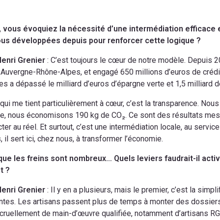
, vous évoquiez la nécessité d’une intermédiation efficace e
us développées depuis pour renforcer cette logique ?
Henri Grenier
: C’est toujours le cœur de notre modèle. Depuis 2
 Auvergne-Rhône-Alpes, et engagé 650 millions d’euros de créd
es a dépassé le milliard d’euros d’épargne verte et 1,5 milliard de
qui me tient particulièrement à cœur, c’est la transparence. Nous 
e, nous économisons 190 kg de CO₂. Ce sont des résultats mesur
ter au réel. Et surtout, c’est une intermédiation locale, au servic
, il sert ici, chez nous, à transformer l’économie.
que les freins sont nombreux… Quels leviers faudrait-il activ
t ?
Henri Grenier
: Il y en a plusieurs, mais le premier, c’est la simpl
tes. Les artisans passent plus de temps à monter des dossiers
ruellement de main-d’œuvre qualifiée, notamment d’artisans RGE