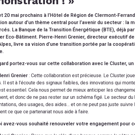
onstration ! »
et 20 mai prochains à l’Hôtel de Région de Clermont-Ferrand
ion autour d’un thème central pour l’avenir du secteur : la
cés. La Banque de la Transition Énergétique (BTE), déjà p
ter Eco-Bâtiment. Pierre-Henri Grenier, directeur exécutif d
pes, livre sa vision d’une transition portée par la coopérat
e.
ard portez-vous sur cette collaboration avec le Cluster, un 
Henri Grenier
: Cette collaboration est précieuse. Le Cluster joue
s. Il est à l’écoute des signaux faibles, des innovations qui mon
’est essentiel. Cela nous permet de mieux anticiper les change
ent, et donc de ne pas rester sur un schéma figé. Le secteur du 
tations, des usages, des aides… et on ne peut pas juste suivre le
nt ce que ce partenariat nous aide à faire.
i avez-vous souhaité renouveler votre engagement pour ce