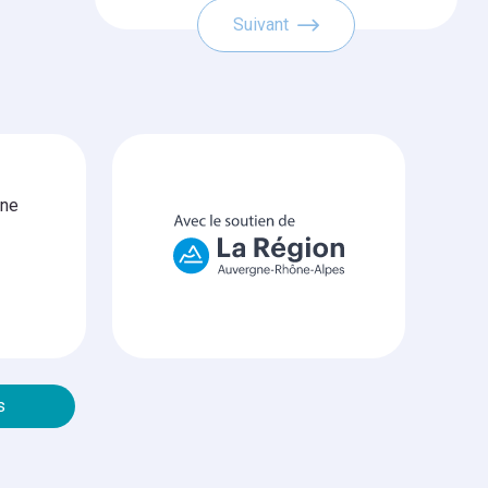
Suivant
gne
s