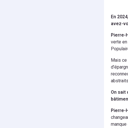
En 2024
avez-vo
Pierre-
verte en
Populair
Mais ce 
d’épargn
reconnec
abstraits
On sait 
bâtimen
Pierre-
changean
manque c