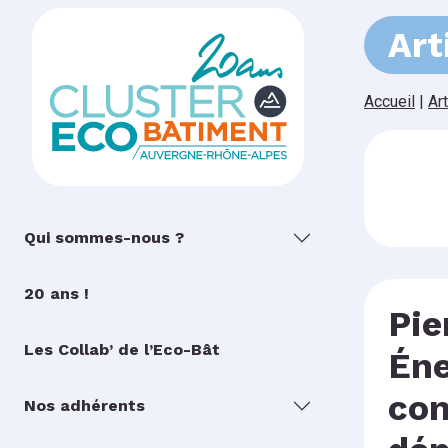
Art
Accueil
|
Ar
Qui sommes-nous ?
20 ans !
Pie
Les Collab’ de l’Eco-Bât
Éne
con
Nos adhérents