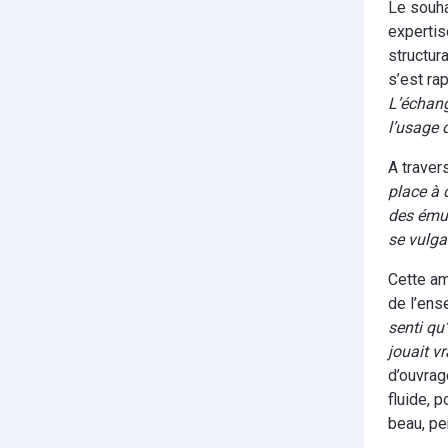
Le souha
expertis
structura
s’est r
L’échang
l’usage 
A traver
place à 
des émul
se vulgar
Cette am
de l’ens
senti qu
jouait v
d’ouvrag
fluide, 
beau, pe