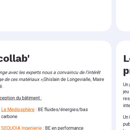
collab'
L
p
nge avec les experts nous a convaincu de l’intérêt
ge de ces matériaux »,
Ghislain de Longevialle, Maire
Un 
é.
jeu
ception du bâtiment :
res
int
La Mediosphère
: BE fluides/énergies/bas
carbone
Un 
pub
SEQUOIA Ingenierie
: BE en performance