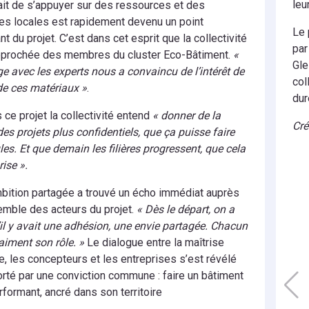
leu
it de s’appuyer sur des ressources et des
es locales est rapidement devenu un point
Le 
nt du projet. C’est dans cet esprit que la collectivité
par
approchée des membres du cluster Eco-Bâtiment.
«
Gle
e avec les experts nous a convaincu de l’intérêt de
col
de ces matériaux »
.
dur
s ce projet la collectivité entend
« donner de la
Cré
des projets plus confidentiels, que ça puisse faire
es. Et que demain les filières progressent, que cela
ise ».
bition partagée a trouvé un écho immédiat auprès
emble des acteurs du projet.
« Dès le départ, on a
’il y avait une adhésion, une envie partagée. Chacun
raiment son rôle. »
Le dialogue entre la maîtrise
e, les concepteurs et les entreprises s’est révélé
porté par une conviction commune : faire un bâtiment
rformant, ancré dans son territoire