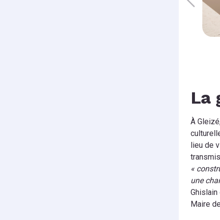
La 
À Gleizé,
culturel
lieu de v
transmis
« constru
une chan
Ghislain
Maire de