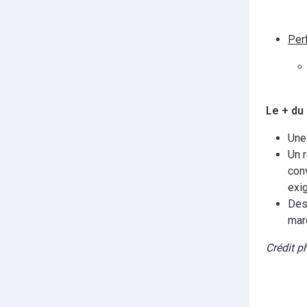
Per
Le + du
Une 
Un 
con
exi
Des
mar
Crédit p