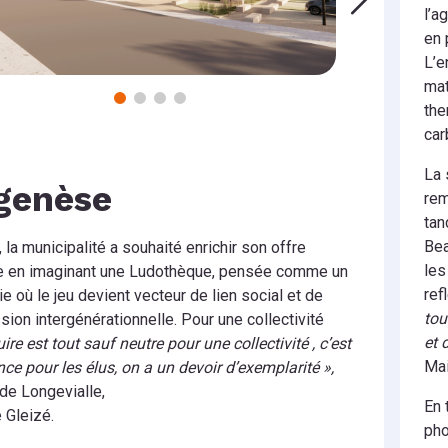
l’a
en 
L’e
mat
the
car
La 
genèse
rem
tan
Bea
 la municipalité a souhaité enrichir son offre
les
le en imaginant une Ludothèque, pensée comme un
ref
ie où le jeu devient vecteur de lien social et de
tou
sion intergénérationnelle. Pour une collectivité
et 
ire est tout sauf neutre pour une collectivité , c’est
Mai
ce pour les élus, on a un devoir d’exemplarité »,
 de Longevialle,
En 
 Gleizé.
pho