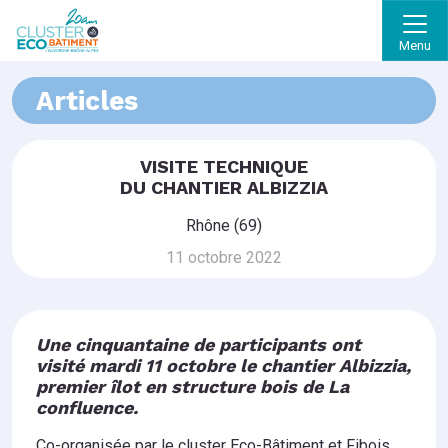
Menu
Articles
VISITE TECHNIQUE
DU CHANTIER ALBIZZIA
Rhône (69)
11 octobre 2022
Une
cinquantaine de participants ont
visité mardi 11 octobre le chantier Albizzia,
premier îlot en structure bois de La
confluence.
Co-organisée par le cluster Eco-Bâtiment et Fibois