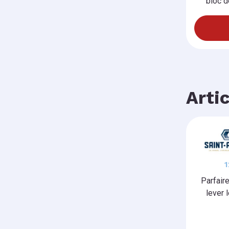
bloc d
Arti
RE
Parfair
lever l