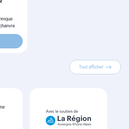
R
chnique
 chanvre
Tout afficher
gne