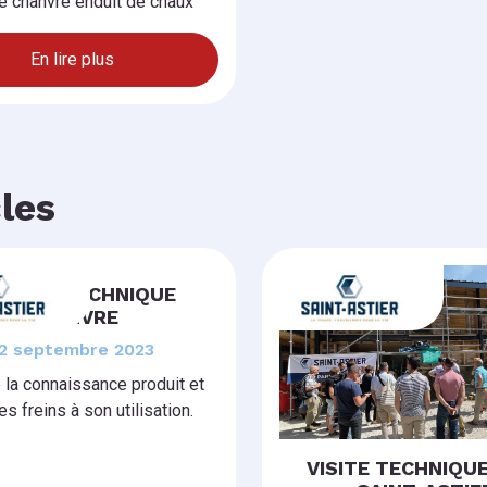
e chanvre enduit de chaux
En lire plus
cles
UNION TECHNIQUE
CHANVRE
12 septembre 2023
e la connaissance produit et
es freins à son utilisation.
VISITE TECHNIQU