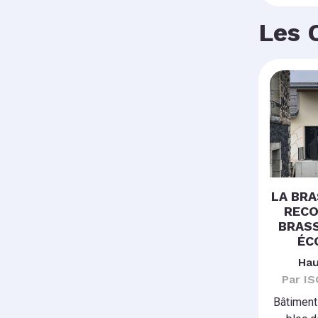
Les 
LA BR
RECO
BRASS
ÉC
Hau
Par I
Bâtiments